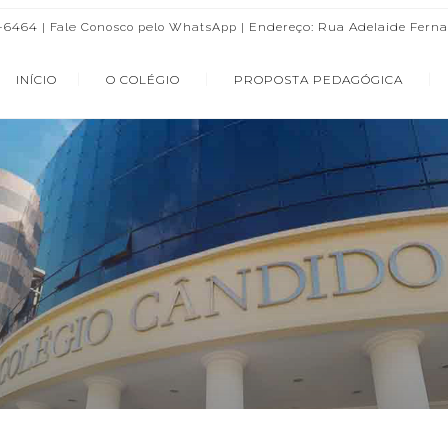
3-6464 |
| Endereço: Rua Adelaide Ferna
Fale Conosco pelo WhatsApp
INÍCIO
O COLÉGIO
PROPOSTA PEDAGÓGICA